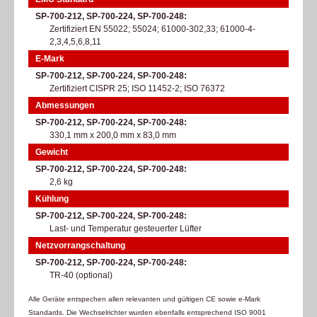
SP-700-212, SP-700-224, SP-700-248
Zertifiziert EN 55022; 55024; 61000-302,33; 61000-4-
2,3,4,5,6,8,11
E-Mark
SP-700-212, SP-700-224, SP-700-248
Zertifiziert CISPR 25; ISO 11452-2; ISO 76372
Abmessungen
SP-700-212, SP-700-224, SP-700-248
330,1 mm x 200,0 mm x 83,0 mm
Gewicht
SP-700-212, SP-700-224, SP-700-248
2,6 kg
Kühlung
SP-700-212, SP-700-224, SP-700-248
Last- und Temperatur gesteuerter Lüfter
Netzvorrangschaltung
SP-700-212, SP-700-224, SP-700-248
TR-40 (optional)
Alle Geräte entspechen allen relevanten und gültigen CE sowie e-Mark
Standards. Die Wechselrichter wurden ebenfalls entsprechend ISO 9001