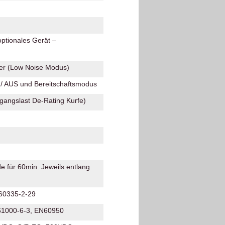
optionales Gerät –
ter (Low Noise Modus)
N/ AUS und Bereitschaftsmodus
gangslast De-Rating Kurfe)
 für 60min. Jeweils entlang
 60335-2-29
N61000-6-3, EN60950