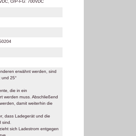
8 VDC, O/P-FG: 700VDC
 50204
sonderen erwähnt werden, sind
t und 25°
.
te, die in ein
ert werden muss. Abschließend
erden, damit weiterhin die
er, dass Ladegerät und die
 sind.
zieht sich Ladestrom entgegen
rve.