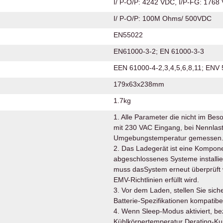
I/ P-O/P: 4242 VDC, I/P-FG: 176
I/ P-O/P: 100M Ohms/ 500VDC
EN55022
EN61000-3-2; EN 61000-3-3
EEN 61000-4-2,3,4,5,6,8,11; ENV
179x63x238mm
1.7kg
1. Alle Parameter die nicht im Be
mit 230 VAC Eingang, bei Nennlas
Umgebungstemperatur gemessen
2. Das Ladegerät ist eine Komponen
abgeschlossenes Systeme installi
muss dasSystem erneut überprüft w
EMV-Richtlinien erfüllt wird.
3. Vor dem Laden, stellen Sie sich
Batterie-Spezifikationen kompatibel
4. Wenn Sleep-Modus aktiviert, be
Kühlkörpertemperatur Derating-Ku