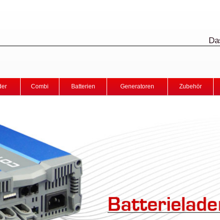
Da
der
Combi
Batterien
Generatoren
Zubehör