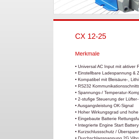
CX 12-25
Merkmale
• Universal AC Input mit aktiver
• Einstellbare Ladespannung & Ze
• Kompatibel mit Bleisäure-, Li
• RS232 Kommunikationsschnitts
• Spannungs-/ Temperatur-Kom
• 2-stufige Steuerung der Lüfte
• Ausgangsleistung OK-Signal
• Hoher Wirkungsgrad und hohe 
• Eingebaute Batterie Rettungsf
• Integrierte Engine Start Batte
• Kurzschlussschutz / Überspan
• Durchschlagspannung 2G Vibra