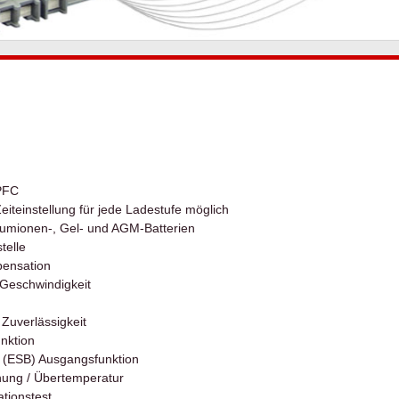
 PFC
iteinstellung für jede Ladestufe möglich
thiumionen-, Gel- und AGM-Batterien
telle
pensation
r-Geschwindigkeit
Zuverlässigkeit
unktion
ry (ESB) Ausgangsfunktion
nung / Übertemperatur
tionstest