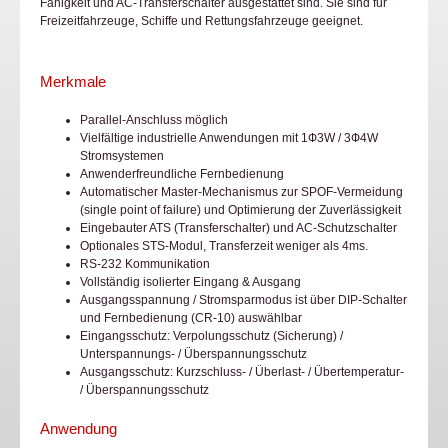
Fähigkeit und AC-Transferschalter ausgestattet sind. Sie sind für
Freizeitfahrzeuge, Schiffe und Rettungsfahrzeuge geeignet.
Merkmale
Parallel-Anschluss möglich
Vielfältige industrielle Anwendungen mit 1Ф3W / 3Ф4W
Stromsystemen
Anwenderfreundliche Fernbedienung
Automatischer Master-Mechanismus zur SPOF-Vermeidung
(single point of failure) und Optimierung der Zuverlässigkeit
Eingebauter ATS (Transferschalter) und AC-Schutzschalter
Optionales STS-Modul, Transferzeit weniger als 4ms.
RS-232 Kommunikation
Vollständig isolierter Eingang & Ausgang
Ausgangsspannung / Stromsparmodus ist über DIP-Schalter
und Fernbedienung (CR-10) auswählbar
Eingangsschutz: Verpolungsschutz (Sicherung) /
Unterspannungs- / Überspannungsschutz
Ausgangsschutz: Kurzschluss- / Überlast- / Übertemperatur-
/ Überspannungsschutz
Anwendung