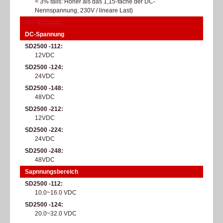
< 3% falls: Höher als das 1,15-fache der DC-
Nennspannung, 230V / lineare Last)
DC- Eingang
DC-Spannung
SD2500 -112
12VDC
SD2500 -124
24VDC
SD2500 -148
48VDC
SD2500 -212
12VDC
SD2500 -224
24VDC
SD2500 -248
48VDC
Sapnnungsbereich
SD2500 -112
10.0~16.0 VDC
SD2500 -124
20.0~32.0 VDC