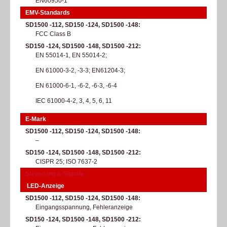
EN60950-1
EMV-Standards
SD1500 -112, SD150 -124, SD1500 -148
FCC Class B​
SD150 -124, SD1500 -148, SD1500 -212
EN 55014-1, EN 55014-2;
EN 61000-3-2, -3-3; EN61204-3;
EN 61000-6-1, -6-2, -6-3, -6-4
IEC 61000-4-2, 3, 4, 5, 6, 11
E-Mark
SD1500 -112, SD150 -124, SD1500 -148
–
SD150 -124, SD1500 -148, SD1500 -212
CISPR 25; ISO 7637-2
Steuerung & Signale
LED-Anzeige
SD1500 -112, SD150 -124, SD1500 -148
Eingangsspannung, Fehleranzeige
SD150 -124, SD1500 -148, SD1500 -212