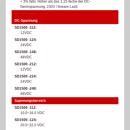
< 3% falls: Höher als das 1,15-fache der DC-
Nennspannung, 230V / lineare Last)
DC- Eingang
DC-Spannung
SD1500 -112
12VDC
SD1500 -124
24VDC
SD1500 -148
48VDC
SD1500 -212
12VDC
SD1500 -224
24VDC
SD1500 -248
48VDC
Sapnnungsbereich
SD1500 -112
10.0~16.0 VDC
SD1500 -124
20.0~32.0 VDC