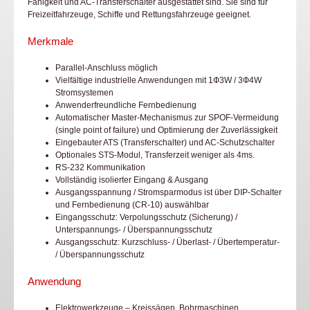
Fähigkeit und AC-Transferschalter ausgestattet sind. Sie sind für
Freizeitfahrzeuge, Schiffe und Rettungsfahrzeuge geeignet.
Merkmale
Parallel-Anschluss möglich
Vielfältige industrielle Anwendungen mit 1Ф3W / 3Ф4W
Stromsystemen
Anwenderfreundliche Fernbedienung
Automatischer Master-Mechanismus zur SPOF-Vermeidung
(single point of failure) und Optimierung der Zuverlässigkeit
Eingebauter ATS (Transferschalter) und AC-Schutzschalter
Optionales STS-Modul, Transferzeit weniger als 4ms.
RS-232 Kommunikation
Vollständig isolierter Eingang & Ausgang
Ausgangsspannung / Stromsparmodus ist über DIP-Schalter
und Fernbedienung (CR-10) auswählbar
Eingangsschutz: Verpolungsschutz (Sicherung) /
Unterspannungs- / Überspannungsschutz
Ausgangsschutz: Kurzschluss- / Überlast- / Übertemperatur-
/ Überspannungsschutz
Anwendung
Elektrowerkzeuge – Kreissägen, Bohrmaschinen,