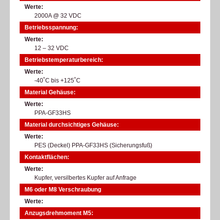
Werte
2000A @ 32 VDC
Betriebsspannung:
Werte
12 – 32 VDC
Betriebstemperaturbereich:
Werte
-40˚C bis +125˚C
Material Gehäuse:
Werte
PPA-GF33HS
Material durchsichtiges Gehäuse:
Werte
PES (Deckel) PPA-GF33HS (Sicherungsfuß)
Kontaktflächen:
Werte
Kupfer, versilbertes Kupfer auf Anfrage
M6 oder M8 Verschraubung
Werte
Anzugsdrehmoment M5: