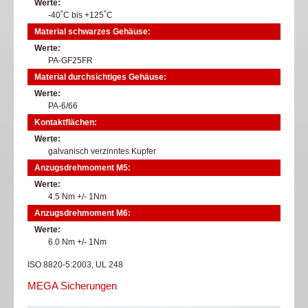
Werte
-40˚C bis +125˚C
Material schwarzes Gehäuse:
Werte
PA-GF25FR
Material durchsichtiges Gehäuse:
Werte
PA-6/66
Kontaktflächen:
Werte
galvanisch verzinntes Kupfer
Anzugsdrehmoment M5:
Werte
4.5 Nm +/- 1Nm
Anzugsdrehmoment M6:
Werte
6.0 Nm +/- 1Nm
ISO 8820-5:2003, UL 248
MEGA Sicherungen